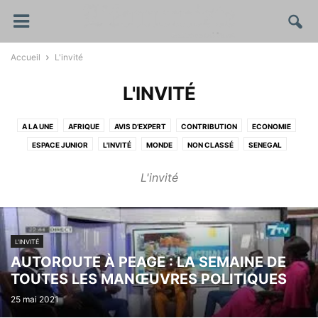
Accueil
L'invité
L'INVITÉ
A LA UNE
AFRIQUE
AVIS D’EXPERT
CONTRIBUTION
ECONOMIE
ESPACE JUNIOR
L'INVITÉ
MONDE
NON CLASSÉ
SENEGAL
UEMOA/CEDEAO
L'invité
L'INVITÉ
AUTOROUTE À PEAGE : LA SEMAINE DE
TOUTES LES MANŒUVRES POLITIQUES
25 mai 2021