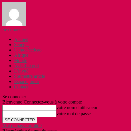
Se connecter
Accueil
Senegal
Uemoa/cedeao
Afrique
Monde
Avis d’expert
L’invité
Soumettre article
Espace junior
Contact
Se connecter
Bienvenue!
Connectez-vous à votre compte
votre nom d'utilisateur
votre mot de passe
Mot de passe oublié ?
Récupération de mot de passe